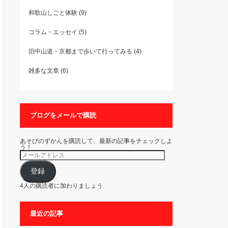
和歌山しごと体験
(9)
コラム・エッセイ
(5)
旧中山道・京都まで歩いて行ってみる
(4)
雑多な文章
(6)
ブログをメールで購読
あそびのずかんを購読して、最新の記事をチェックしよ
う！
メ
ー
ル
ア
登録
ド
レ
4人の購読者に加わりましょう
ス
最近の記事