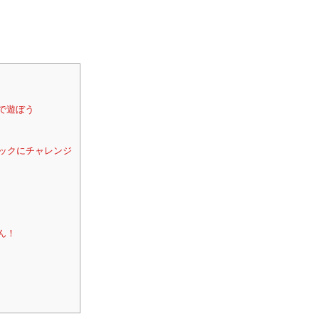
で遊ぼう
ャックにチャレンジ
ん！