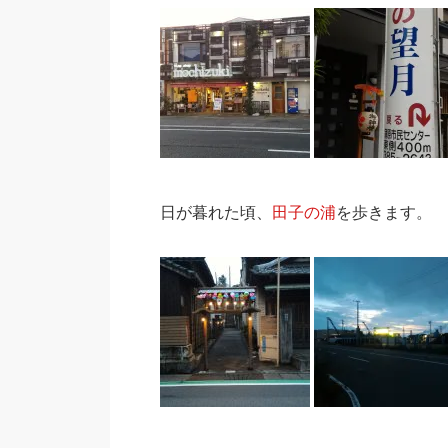
日が暮れた頃、
田子の浦
を歩きます。