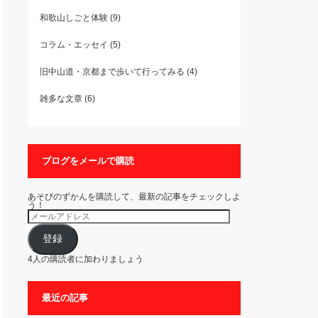
和歌山しごと体験
(9)
コラム・エッセイ
(5)
旧中山道・京都まで歩いて行ってみる
(4)
雑多な文章
(6)
ブログをメールで購読
あそびのずかんを購読して、最新の記事をチェックしよ
う！
メ
ー
ル
ア
登録
ド
レ
4人の購読者に加わりましょう
ス
最近の記事