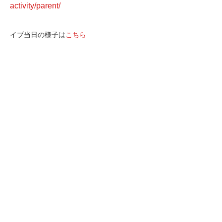
activity/parent/
イブ当日の様子は
こちら