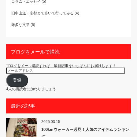
コラム・エッセイ
(5)
旧中山道・京都まで歩いて行ってみる
(4)
雑多な文章
(6)
ブログをメールで購読
ブログをメール購読すれば、最新記事をいちばんにお届けします！
メ
ー
ル
ア
登録
ド
レ
4人の購読者に加わりましょう
ス
最近の記事
2025.03.15
100kmウォーカー必見！人気のアイテムランキン
グ…