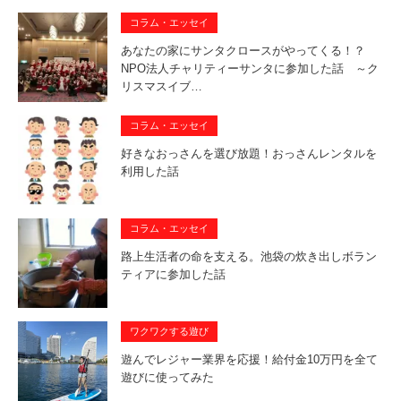
コラム・エッセイ
あなたの家にサンタクロースがやってくる！？
NPO法人チャリティーサンタに参加した話 ～ク
リスマスイブ…
コラム・エッセイ
好きなおっさんを選び放題！おっさんレンタルを
利用した話
コラム・エッセイ
路上生活者の命を支える。池袋の炊き出しボラン
ティアに参加した話
ワクワクする遊び
遊んでレジャー業界を応援！給付金10万円を全て
遊びに使ってみた