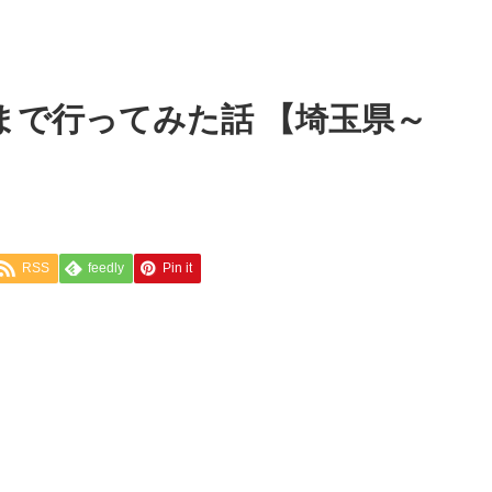
まで行ってみた話 【埼玉県～
RSS
feedly
Pin it