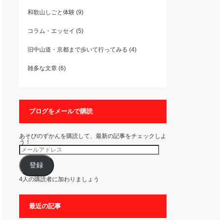
和歌山しごと体験
(9)
コラム・エッセイ
(5)
旧中山道・京都まで歩いて行ってみる
(4)
雑多な文章
(6)
ブログをメールで購読
あそびのずかんを購読して、最新の記事をチェックしよ
う！
メ
ー
ル
ア
登録
ド
レ
4人の購読者に加わりましょう
ス
最近の記事