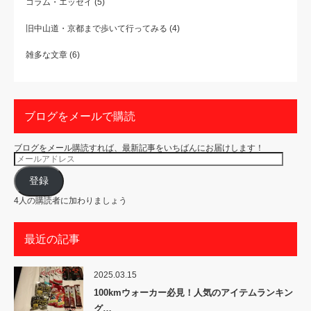
コラム・エッセイ
(5)
旧中山道・京都まで歩いて行ってみる
(4)
雑多な文章
(6)
ブログをメールで購読
ブログをメール購読すれば、最新記事をいちばんにお届けします！
メ
ー
ル
ア
登録
ド
レ
4人の購読者に加わりましょう
ス
最近の記事
2025.03.15
100kmウォーカー必見！人気のアイテムランキン
グ…