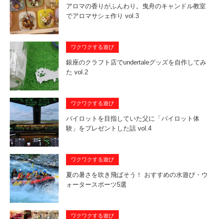
アロマの香りがふんわり。曳舟のキャンドル教室
でアロマサシェ作り vol.3
ワクワクする遊び
銀座のクラフト店でundertaleグッズを自作してみ
た vol.2
ワクワクする遊び
パイロットを目指していた父に「パイロット体
験」をプレゼントした話 vol.4
ワクワクする遊び
夏の暑さを吹き飛ばそう！ おすすめの水遊び・ウ
ォータースポーツ5選
ワクワクする遊び