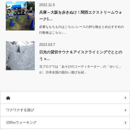
2022.11.5
兵庫～大阪を歩きぬけ！関西エクストリームウォ
ーク1…
必要なもちものはこちら↓レースの持ち物まとめおすすめの
行動食はこちら↓…
2022.03.7
日光の貸切サウナ＆アイスクライミングでととの
う v…
当ブログでは「あそびのコーディネーター」の「せいじ」
が、日本全国の面白い遊びを紹…
ワクワクする遊び
100㎞ウォーキング