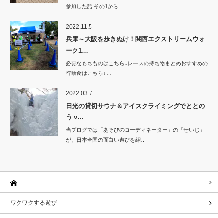
参加した話 その1から…
2022.11.5
兵庫～大阪を歩きぬけ！関西エクストリームウォ
ーク1…
必要なもちものはこちら↓レースの持ち物まとめおすすめの
行動食はこちら↓…
2022.03.7
日光の貸切サウナ＆アイスクライミングでととの
う v…
当ブログでは「あそびのコーディネーター」の「せいじ」
が、日本全国の面白い遊びを紹…
ワクワクする遊び