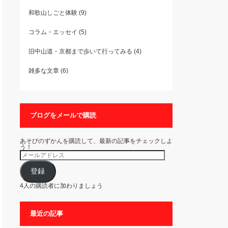
和歌山しごと体験
(9)
コラム・エッセイ
(5)
旧中山道・京都まで歩いて行ってみる
(4)
雑多な文章
(6)
ブログをメールで購読
あそびのずかんを購読して、最新の記事をチェックしよ
う！
メ
ー
ル
ア
登録
ド
レ
4人の購読者に加わりましょう
ス
最近の記事