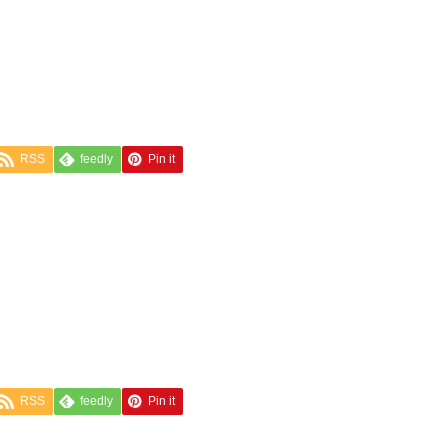
RSS
feedly
Pin it
RSS
feedly
Pin it