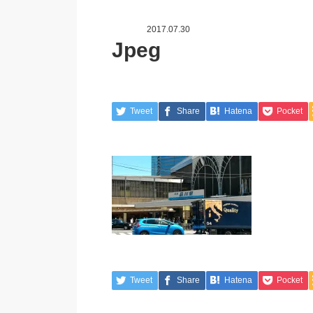
2017.07.30
Jpeg
Tweet
Share
Hatena
Pocket
Tweet
Share
Hatena
Pocket