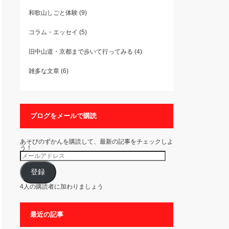
和歌山しごと体験
(9)
コラム・エッセイ
(5)
旧中山道・京都まで歩いて行ってみる
(4)
雑多な文章
(6)
ブログをメールで購読
あそびのずかんを購読して、最新の記事をチェックしよ
う！
メ
ー
ル
ア
登録
ド
レ
4人の購読者に加わりましょう
ス
最近の記事