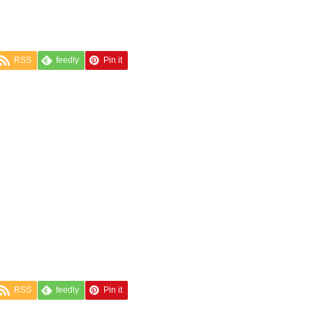
RSS
feedly
Pin it
RSS
feedly
Pin it