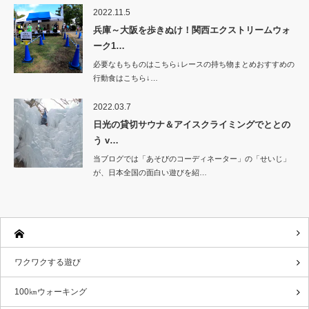
2022.11.5
兵庫～大阪を歩きぬけ！関西エクストリームウォ
ーク1…
必要なもちものはこちら↓レースの持ち物まとめおすすめの
行動食はこちら↓…
2022.03.7
日光の貸切サウナ＆アイスクライミングでととの
う v…
当ブログでは「あそびのコーディネーター」の「せいじ」
が、日本全国の面白い遊びを紹…
ワクワクする遊び
100㎞ウォーキング