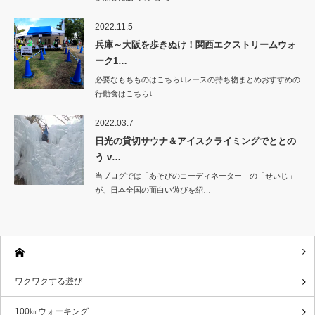
2022.11.5
兵庫～大阪を歩きぬけ！関西エクストリームウォ
ーク1…
必要なもちものはこちら↓レースの持ち物まとめおすすめの
行動食はこちら↓…
2022.03.7
日光の貸切サウナ＆アイスクライミングでととの
う v…
当ブログでは「あそびのコーディネーター」の「せいじ」
が、日本全国の面白い遊びを紹…
ワクワクする遊び
100㎞ウォーキング