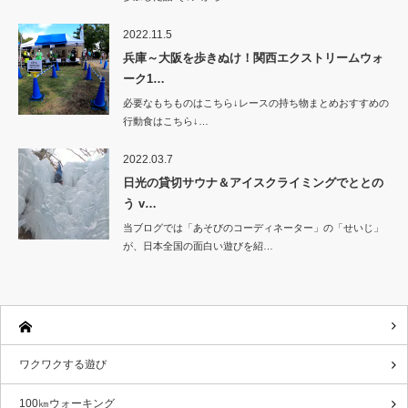
2022.11.5
兵庫～大阪を歩きぬけ！関西エクストリームウォ
ーク1…
必要なもちものはこちら↓レースの持ち物まとめおすすめの
行動食はこちら↓…
2022.03.7
日光の貸切サウナ＆アイスクライミングでととの
う v…
当ブログでは「あそびのコーディネーター」の「せいじ」
が、日本全国の面白い遊びを紹…
ワクワクする遊び
100㎞ウォーキング