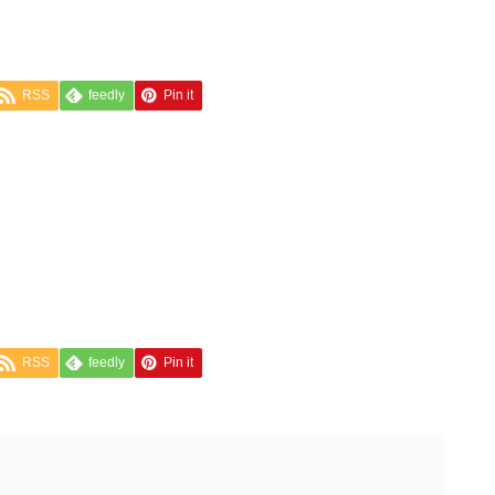
RSS
feedly
Pin it
RSS
feedly
Pin it