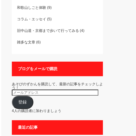
和歌山しごと体験
(9)
コラム・エッセイ
(5)
旧中山道・京都まで歩いて行ってみる
(4)
雑多な文章
(6)
ブログをメールで購読
あそびのずかんを購読して、最新の記事をチェックしよ
う！
メ
ー
ル
ア
登録
ド
レ
4人の購読者に加わりましょう
ス
最近の記事