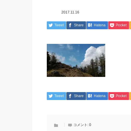
2017.11.16
Tweet
Share
Hatena
Pocket
Tweet
Share
Hatena
Pocket
コメント:
0