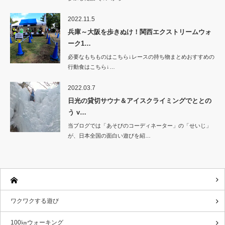
2022.11.5
兵庫～大阪を歩きぬけ！関西エクストリームウォ
ーク1…
必要なもちものはこちら↓レースの持ち物まとめおすすめの
行動食はこちら↓…
2022.03.7
日光の貸切サウナ＆アイスクライミングでととの
う v…
当ブログでは「あそびのコーディネーター」の「せいじ」
が、日本全国の面白い遊びを紹…
ワクワクする遊び
100㎞ウォーキング