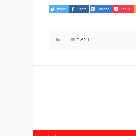
Tweet
Share
Hatena
Pocket
コメント:
0