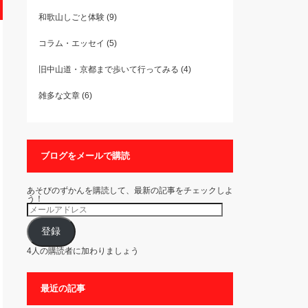
和歌山しごと体験
(9)
コラム・エッセイ
(5)
旧中山道・京都まで歩いて行ってみる
(4)
雑多な文章
(6)
ブログをメールで購読
あそびのずかんを購読して、最新の記事をチェックしよ
う！
メ
ー
ル
ア
登録
ド
レ
4人の購読者に加わりましょう
ス
最近の記事