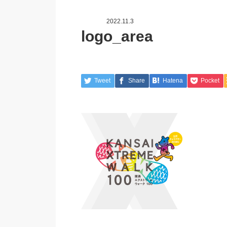
2022.11.3
logo_area
Tweet
Share
Hatena
Pocket