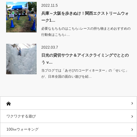
2022.11.5
兵庫～大阪を歩きぬけ！関西エクストリームウォ
ーク1…
必要なもちものはこちら↓レースの持ち物まとめおすすめの
行動食はこちら↓…
2022.03.7
日光の貸切サウナ＆アイスクライミングでととの
う v…
当ブログでは「あそびのコーディネーター」の「せいじ」
が、日本全国の面白い遊びを紹…
ワクワクする遊び
100㎞ウォーキング