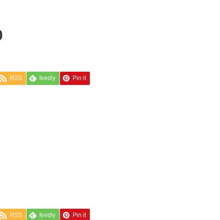
0
RSS
feedly
Pin it
RSS
feedly
Pin it