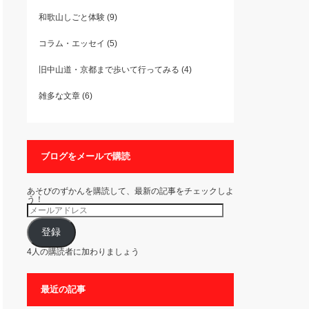
和歌山しごと体験
(9)
コラム・エッセイ
(5)
旧中山道・京都まで歩いて行ってみる
(4)
雑多な文章
(6)
ブログをメールで購読
あそびのずかんを購読して、最新の記事をチェックしよ
う！
メ
ー
ル
ア
登録
ド
レ
4人の購読者に加わりましょう
ス
最近の記事