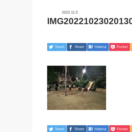
2022.11.5
IMG2022102302013
Tweet
Share
Hatena
Pocket
Tweet
Share
Hatena
Pocket