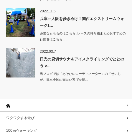
2022.11.5
兵庫～大阪を歩きぬけ！関西エクストリームウォ
ーク1…
必要なもちものはこちら↓レースの持ち物まとめおすすめの
行動食はこちら↓…
2022.03.7
日光の貸切サウナ＆アイスクライミングでととの
う v…
当ブログでは「あそびのコーディネーター」の「せいじ」
が、日本全国の面白い遊びを紹…
ワクワクする遊び
100㎞ウォーキング