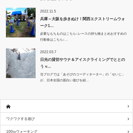
2022.11.5
兵庫～大阪を歩きぬけ！関西エクストリームウォ
ーク1…
必要なもちものはこちら↓レースの持ち物まとめおすすめの
行動食はこちら↓…
2022.03.7
日光の貸切サウナ＆アイスクライミングでととの
う v…
当ブログでは「あそびのコーディネーター」の「せいじ」
が、日本全国の面白い遊びを紹…
ワクワクする遊び
100㎞ウォーキング