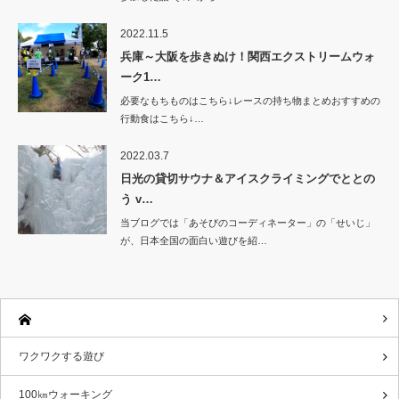
2022.11.5
兵庫～大阪を歩きぬけ！関西エクストリームウォ
ーク1…
必要なもちものはこちら↓レースの持ち物まとめおすすめの
行動食はこちら↓…
2022.03.7
日光の貸切サウナ＆アイスクライミングでととの
う v…
当ブログでは「あそびのコーディネーター」の「せいじ」
が、日本全国の面白い遊びを紹…
ワクワクする遊び
100㎞ウォーキング