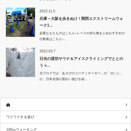
2022.11.5
兵庫～大阪を歩きぬけ！関西エクストリームウォ
ーク1…
必要なもちものはこちら↓レースの持ち物まとめおすすめの
行動食はこちら↓…
2022.03.7
日光の貸切サウナ＆アイスクライミングでととの
う v…
当ブログでは「あそびのコーディネーター」の「せいじ」
が、日本全国の面白い遊びを紹…
ワクワクする遊び
100㎞ウォーキング