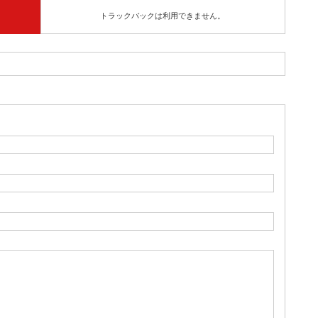
トラックバックは利用できません。