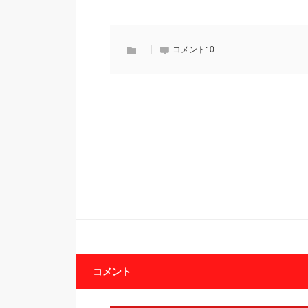
コメント:
0
コメント