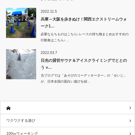
2022.11.5
兵庫～大阪を歩きぬけ！関西エクストリームウォ
ーク1…
必要なもちものはこちら↓レースの持ち物まとめおすすめの
行動食はこちら↓…
2022.03.7
日光の貸切サウナ＆アイスクライミングでととの
う v…
当ブログでは「あそびのコーディネーター」の「せいじ」
が、日本全国の面白い遊びを紹…
ワクワクする遊び
100㎞ウォーキング