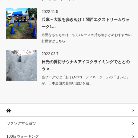
2022.11.5
兵庫～大阪を歩きぬけ！関西エクストリームウォ
ーク1…
必要なもちものはこちら↓レースの持ち物まとめおすすめの
行動食はこちら↓…
2022.03.7
日光の貸切サウナ＆アイスクライミングでととの
う v…
当ブログでは「あそびのコーディネーター」の「せいじ」
が、日本全国の面白い遊びを紹…
ワクワクする遊び
100㎞ウォーキング