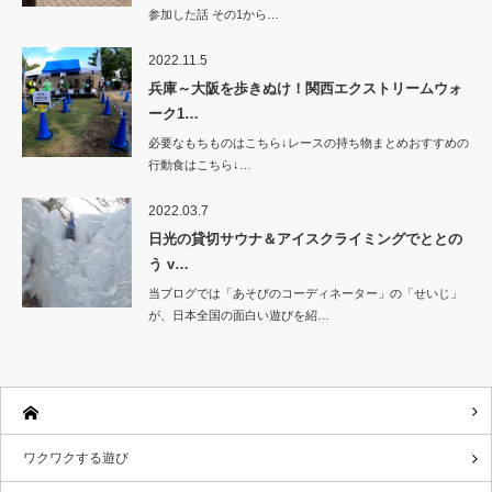
参加した話 その1から…
2022.11.5
兵庫～大阪を歩きぬけ！関西エクストリームウォ
ーク1…
必要なもちものはこちら↓レースの持ち物まとめおすすめの
行動食はこちら↓…
2022.03.7
日光の貸切サウナ＆アイスクライミングでととの
う v…
当ブログでは「あそびのコーディネーター」の「せいじ」
が、日本全国の面白い遊びを紹…
ワクワクする遊び