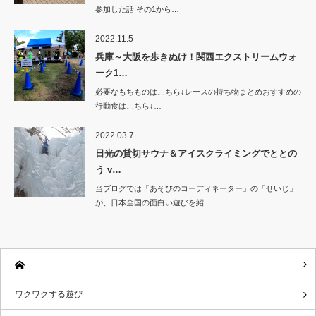
参加した話 その1から…
2022.11.5
兵庫～大阪を歩きぬけ！関西エクストリームウォ
ーク1…
必要なもちものはこちら↓レースの持ち物まとめおすすめの
行動食はこちら↓…
2022.03.7
日光の貸切サウナ＆アイスクライミングでととの
う v…
当ブログでは「あそびのコーディネーター」の「せいじ」
が、日本全国の面白い遊びを紹…
ワクワクする遊び