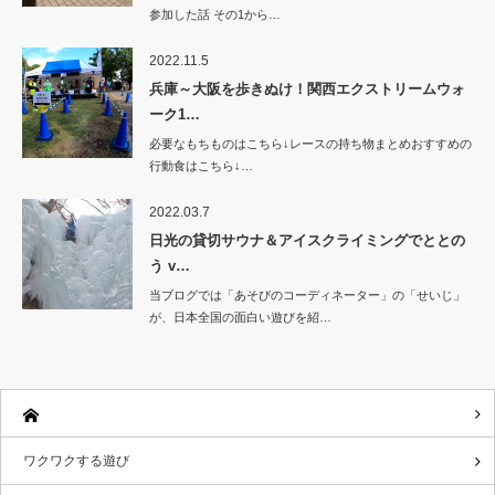
参加した話 その1から…
2022.11.5
兵庫～大阪を歩きぬけ！関西エクストリームウォ
ーク1…
必要なもちものはこちら↓レースの持ち物まとめおすすめの
行動食はこちら↓…
2022.03.7
日光の貸切サウナ＆アイスクライミングでととの
う v…
当ブログでは「あそびのコーディネーター」の「せいじ」
が、日本全国の面白い遊びを紹…
ワクワクする遊び