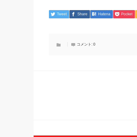
Tweet
Share
Hatena
Pocket
コメント:
0