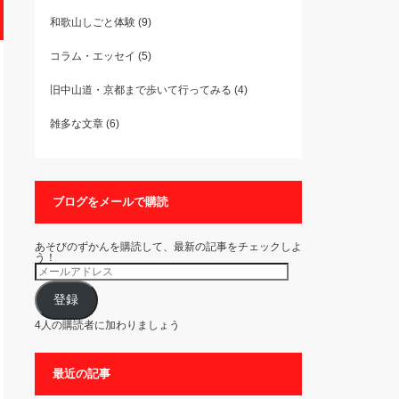
和歌山しごと体験
(9)
コラム・エッセイ
(5)
旧中山道・京都まで歩いて行ってみる
(4)
雑多な文章
(6)
ブログをメールで購読
あそびのずかんを購読して、最新の記事をチェックしよ
う！
メ
ー
ル
ア
登録
ド
レ
4人の購読者に加わりましょう
ス
最近の記事