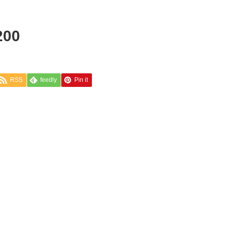
200
RSS
feedly
Pin it