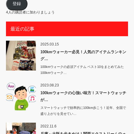
ル
ア
登録
ド
レ
4人の購読者に加わりましょう
ス
最近の記事
2025.03.15
100kmウォーカー必見！人気のアイテムランキン
グ…
100kmウォークの必須アイテム ベスト10をまとめてみた
100kmウォーク…
2023.08.23
100kmウォークの心強い味方！スマートウォッチ
が…
スマートウォッチで効率的に100km歩こう！近年、全国で
盛り上がりを見せてい…
2022.11.6
兵庫～大阪を歩きぬけ！関西エクストリームウォ