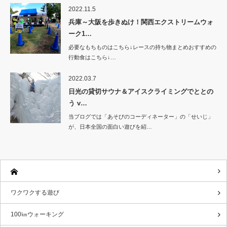
2022.11.5
兵庫～大阪を歩きぬけ！関西エクストリームウォ
ーク1…
必要なもちものはこちら↓レースの持ち物まとめおすすめの
行動食はこちら↓…
2022.03.7
日光の貸切サウナ＆アイスクライミングでととの
う v…
当ブログでは「あそびのコーディネーター」の「せいじ」
が、日本全国の面白い遊びを紹…
ワクワクする遊び
100㎞ウォーキング