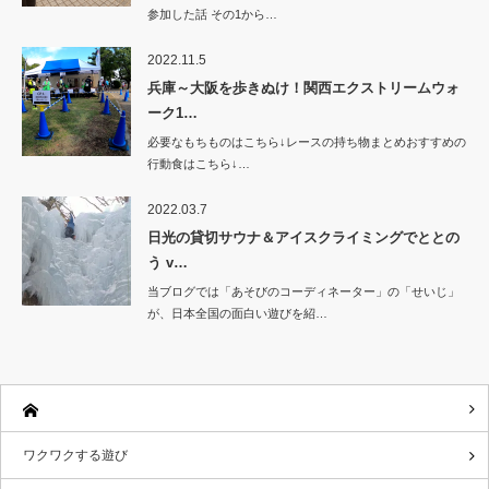
参加した話 その1から…
2022.11.5
兵庫～大阪を歩きぬけ！関西エクストリームウォ
ーク1…
必要なもちものはこちら↓レースの持ち物まとめおすすめの
行動食はこちら↓…
2022.03.7
日光の貸切サウナ＆アイスクライミングでととの
う v…
当ブログでは「あそびのコーディネーター」の「せいじ」
が、日本全国の面白い遊びを紹…
ワクワクする遊び