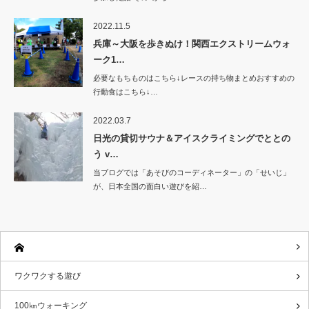
2022.11.5
兵庫～大阪を歩きぬけ！関西エクストリームウォ
ーク1…
必要なもちものはこちら↓レースの持ち物まとめおすすめの
行動食はこちら↓…
2022.03.7
日光の貸切サウナ＆アイスクライミングでととの
う v…
当ブログでは「あそびのコーディネーター」の「せいじ」
が、日本全国の面白い遊びを紹…
ワクワクする遊び
100㎞ウォーキング