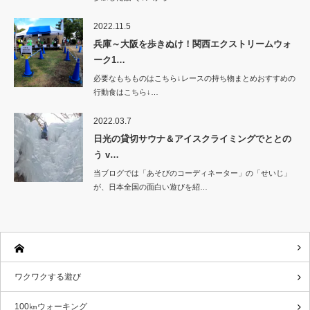
2022.11.5
兵庫～大阪を歩きぬけ！関西エクストリームウォ
ーク1…
必要なもちものはこちら↓レースの持ち物まとめおすすめの
行動食はこちら↓…
2022.03.7
日光の貸切サウナ＆アイスクライミングでととの
う v…
当ブログでは「あそびのコーディネーター」の「せいじ」
が、日本全国の面白い遊びを紹…
ワクワクする遊び
100㎞ウォーキング