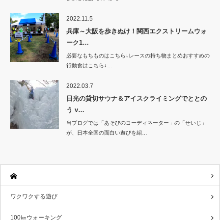
2022.11.5
兵庫～大阪を歩きぬけ！関西エクストリームウォ
ーク1…
必要なもちものはこちら↓レースの持ち物まとめおすすめの
行動食はこちら↓…
2022.03.7
日光の貸切サウナ＆アイスクライミングでととの
う v…
当ブログでは「あそびのコーディネーター」の「せいじ」
が、日本全国の面白い遊びを紹…
ワクワクする遊び
100㎞ウォーキング