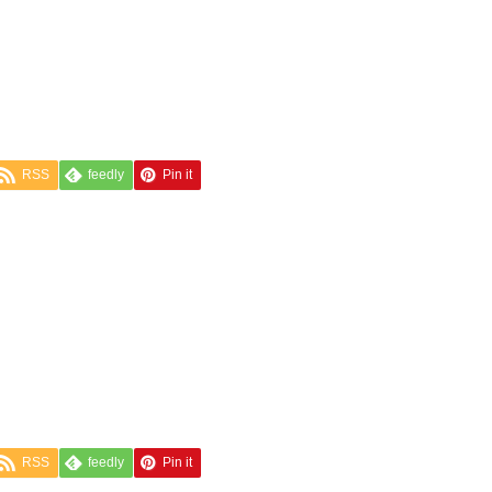
RSS
feedly
Pin it
RSS
feedly
Pin it