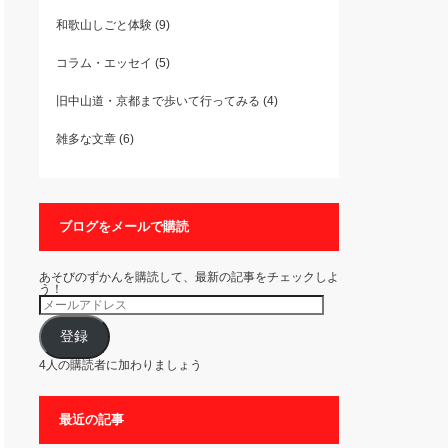
和歌山しごと体験
(9)
コラム・エッセイ
(5)
旧中山道・京都まで歩いて行ってみる
(4)
雑多な文章
(6)
ブログをメールで購読
あそびのずかんを購読して、最新の記事をチェックしよ
う！
メ
ー
ル
ア
登録
ド
レ
4人の購読者に加わりましょう
ス
最近の記事