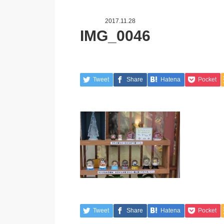
2017.11.28
IMG_0046
Tweet
Share
Hatena
Pocket
Tweet
Share
Hatena
Pocket