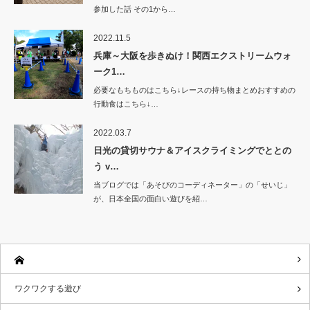
参加した話 その1から…
2022.11.5
兵庫～大阪を歩きぬけ！関西エクストリームウォ
ーク1…
必要なもちものはこちら↓レースの持ち物まとめおすすめの
行動食はこちら↓…
2022.03.7
日光の貸切サウナ＆アイスクライミングでととの
う v…
当ブログでは「あそびのコーディネーター」の「せいじ」
が、日本全国の面白い遊びを紹…
ワクワクする遊び