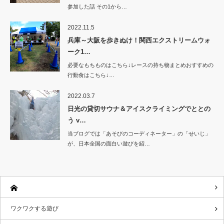
参加した話 その1から…
2022.11.5
兵庫～大阪を歩きぬけ！関西エクストリームウォ
ーク1…
必要なもちものはこちら↓レースの持ち物まとめおすすめの
行動食はこちら↓…
2022.03.7
日光の貸切サウナ＆アイスクライミングでととの
う v…
当ブログでは「あそびのコーディネーター」の「せいじ」
が、日本全国の面白い遊びを紹…
ワクワクする遊び