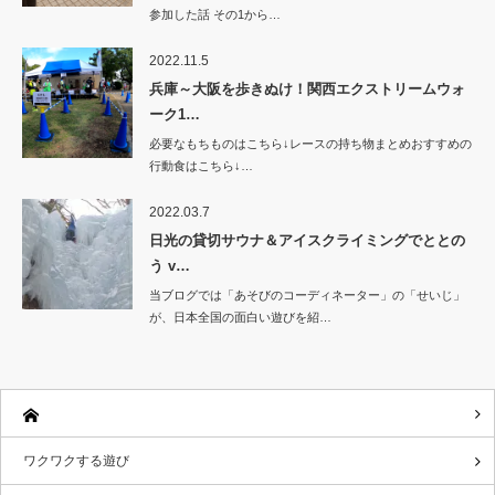
参加した話 その1から…
2022.11.5
兵庫～大阪を歩きぬけ！関西エクストリームウォ
ーク1…
必要なもちものはこちら↓レースの持ち物まとめおすすめの
行動食はこちら↓…
2022.03.7
日光の貸切サウナ＆アイスクライミングでととの
う v…
当ブログでは「あそびのコーディネーター」の「せいじ」
が、日本全国の面白い遊びを紹…
ワクワクする遊び