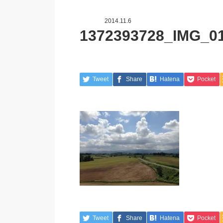
2014.11.6
1372393728_IMG_0
Tweet
Share
Hatena
Pocket
Tweet
Share
Hatena
Pocket