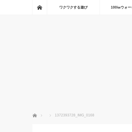
ホーム
ワクワクする遊び
100㎞ウォ
ホーム
1372393728_IMG_0168