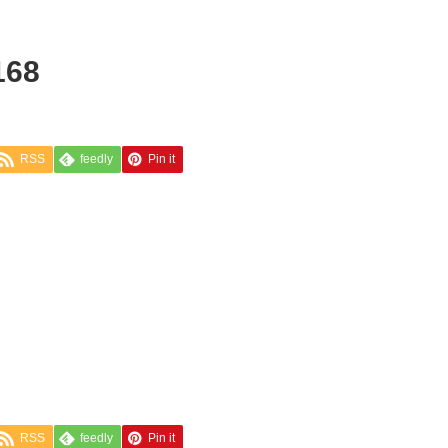
168
RSS
feedly
Pin it
RSS
feedly
Pin it