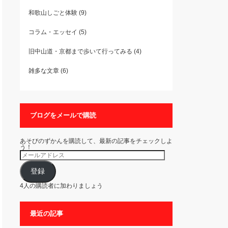
和歌山しごと体験
(9)
コラム・エッセイ
(5)
旧中山道・京都まで歩いて行ってみる
(4)
雑多な文章
(6)
ブログをメールで購読
あそびのずかんを購読して、最新の記事をチェックしよ
う！
メ
ー
ル
ア
登録
ド
レ
4人の購読者に加わりましょう
ス
最近の記事