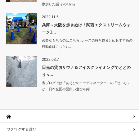
参加した話 その1から…
2022.11.5
兵庫～大阪を歩きぬけ！関西エクストリームウォ
ーク1…
必要なもちものはこちら↓レースの持ち物まとめおすすめの
行動食はこちら↓…
2022.03.7
日光の貸切サウナ＆アイスクライミングでととの
う v…
当ブログでは「あそびのコーディネーター」の「せいじ」
が、日本全国の面白い遊びを紹…
ワクワクする遊び