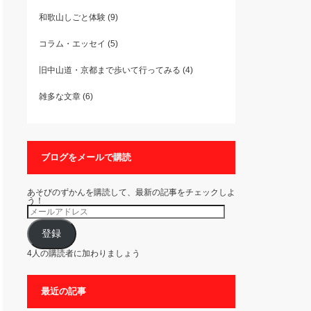
和歌山しごと体験
(9)
コラム・エッセイ
(5)
旧中山道・京都まで歩いて行ってみる
(4)
雑多な文章
(6)
ブログをメールで購読
あそびのずかんを購読して、最新の記事をチェックしよ
う！
メ
ー
ル
ア
登録
ド
レ
4人の購読者に加わりましょう
ス
最近の記事