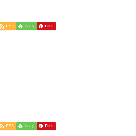
RSS
feedly
Pin it
RSS
feedly
Pin it