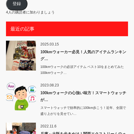
ル
ア
登録
ド
レ
4人の購読者に加わりましょう
ス
最近の記事
2025.03.15
100kmウォーカー必見！人気のアイテムランキン
グ…
100kmウォークの必須アイテム ベスト10をまとめてみた
100kmウォーク…
2023.08.23
100kmウォークの心強い味方！スマートウォッチ
が…
スマートウォッチで効率的に100km歩こう！近年、全国で
盛り上がりを見せてい…
2022.11.6
兵庫～大阪を歩きぬけ！関西エクストリームウォ