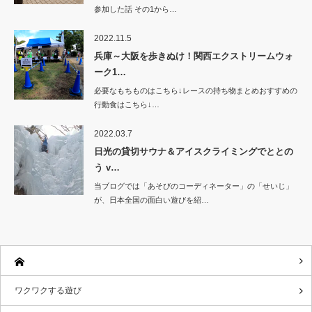
参加した話 その1から…
2022.11.5
兵庫～大阪を歩きぬけ！関西エクストリームウォ
ーク1…
必要なもちものはこちら↓レースの持ち物まとめおすすめの
行動食はこちら↓…
2022.03.7
日光の貸切サウナ＆アイスクライミングでととの
う v…
当ブログでは「あそびのコーディネーター」の「せいじ」
が、日本全国の面白い遊びを紹…
ワクワクする遊び