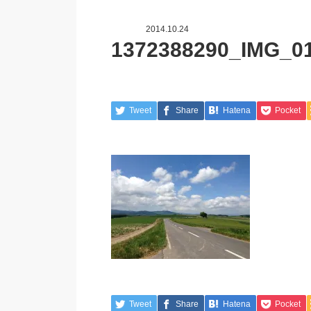
2014.10.24
1372388290_IMG_0
Tweet
Share
Hatena
Pocket
Tweet
Share
Hatena
Pocket