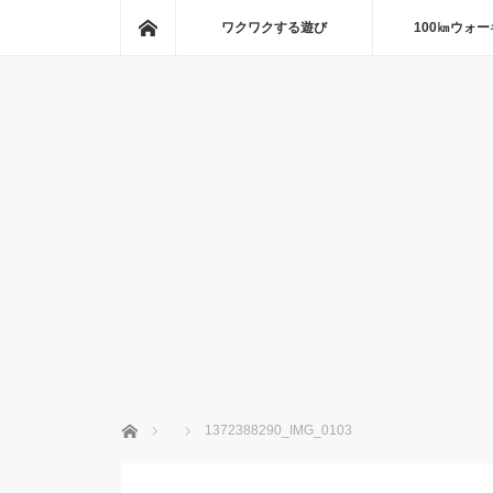
ホーム
ワクワクする遊び
100㎞ウォ
ホーム
1372388290_IMG_0103