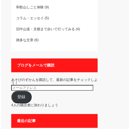
和歌山しごと体験
(9)
コラム・エッセイ
(5)
旧中山道・京都まで歩いて行ってみる
(4)
雑多な文章
(6)
ブログをメールで購読
あそびのずかんを購読して、最新の記事をチェックしよ
う！
メ
ー
ル
ア
登録
ド
レ
4人の購読者に加わりましょう
ス
最近の記事