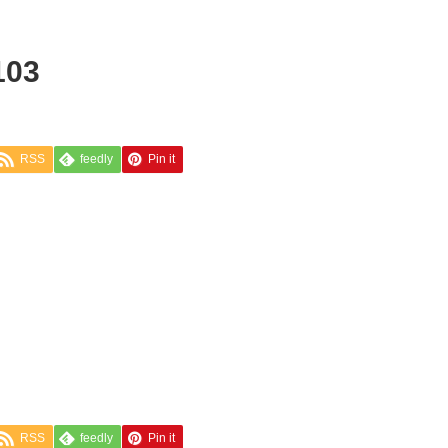
103
RSS
feedly
Pin it
RSS
feedly
Pin it